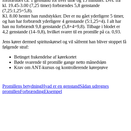
forbrændes ca. 1 genstand for hver time og 15 minutter. Dvs. fra
kl. 19.45-3.00 (7,25 timer) forbrændes 5,8 genstande
(7,25:1,25=5,8).
Kl. 8.00 henter han rundstykker. Der er nu gået yderligere 5 timer,
og han har forbrændt yderligere 4 genstande (5:1,25=4). I alt har
han nu forbrændt 9,8 genstande (5,8+4=9,8). Tilbage i blodet er
4,2 genstande (14–9,8), hvilket svarer til en promille på ca. 0,93.
Jens kører dermed spirituskørsel og vil såfremt han bliver stoppet få
følgende straf:
Betinget frakendelse af kørekortet
Bøde svarende til promille gange netto månedsløn
Krav om ANT-kursus og kontrollerende køreprøve
Promillens betydning
Hvad er en genstand
Sådan udregnes
promillen
Forbrænding
Eksempel