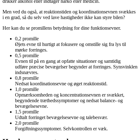
drikker alkohol eller indtager narko eller medicin.
Men ved du også, at reaktionstiden og koordinationsevnen svækkes
i en grad, så du selv ved lave hastigheder ikke kan styre bilen?
Her kan du se promillens betydning for dine funktionsevner.
0,2 promille
Øjets evne til hurtigt at fokusere og omstille sig fra lys til
mørke forringes.
0,5 promille
Evnen til på en gang at opfatte situationer og samtidig
udføre præcise bevægelser begynder at forringes. Synsvinklen
indsnævres.
0,8 promille
Nedsat koordinationsevne og øget reaktionstid.
1,0 promille
Opmærksomheden og koncentrationsevnen er svækket,
begyndende træthedssymptomer og nedsat balance- og
bevægelsesevne.
1,5 promille
Udtalt forringet bevægelsesevne og talebesvær.
2,0 promille
Forgiftningssymptomer. Selvkontrollen er væk.