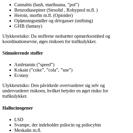
Cannabis (hash, marihuana, ”pot”)
Benzodiasepiner (Stesolid , Rohypnol m.fl. )
Heroin, morfin m.fl. (Opioider)
Opløsningsmidler og drivgasser (snifning)
GHB (fantasy)
Ulykkesrisiko: Da stofferne nedsætter opmærksomhed og
koordinationsevne, øges risikoen for trafikulykker.
Stimulerende stoffer
Amfetamin (”speed”)
Kokain (”coke”, ”cola”, ”sne”)
Ecstasy
Ulykkesrisiko: Den påvirkede overvurderer sig selv og
undervurderer risikoen, hvilket betyder en øget risiko for
trafikulykker.
Hallucinogener
LSD
Svampe, der indeholder psilocin og psilocybin
Meskalin m.fl.