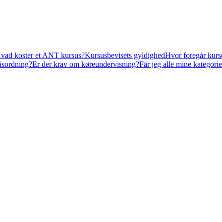
vad koster et ANT kursus?
Kursusbevisets gyldighed
Hvor foregår kurs
låsordning?
Er der krav om køreundervisning?
Får jeg alle mine kategorie