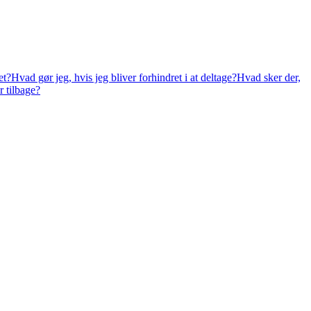
et?
Hvad gør jeg, hvis jeg bliver forhindret i at deltage?
Hvad sker der,
r tilbage?